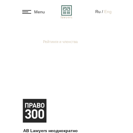
Ru
/
Eng
Menu
Главная
/
Рейтинги и членства
Рейтинги и
членства
AB Lawyers неоднократно