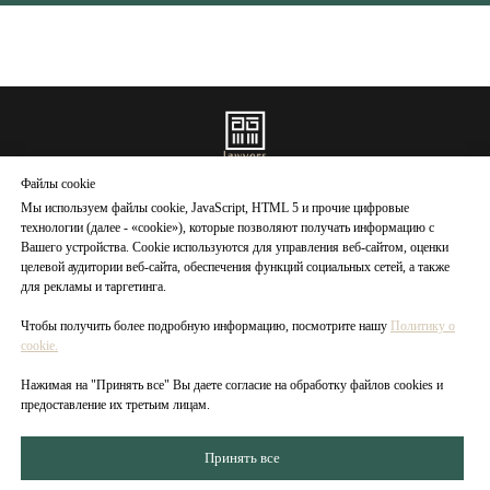
Файлы cookie
Мы используем файлы cookie, JavaScript, HTML 5 и прочие цифровые
Ru
/
Eng
технологии (далее - «cookie»), которые позволяют получать информацию с
Вашего устройства. Cookie используются для управления веб-сайтом, оценки
целевой аудитории веб-сайта, обеспечения функций социальных сетей, а также
Пользовательское
для рекламы и таргетинга.
соглашение
Персональные
Чтобы получить более подробную информацию, посмотрите наш
у
Политику о
данные
cookie
.
Политика о
Нажимая на "Принять все" Вы даете согласие на обработку файлов cookies и
cookies
предоставление их третьим лицам.
Охрана
труда
Принять все
©2021-2026 AB
Lawyers